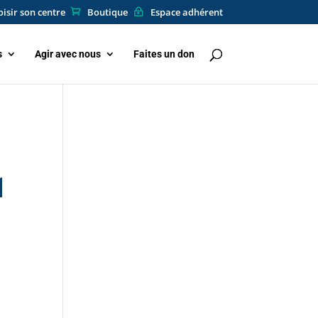
isir son centre
Boutique
Espace adhérent
s
Agir avec nous
Faites un don
1
–