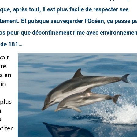
que, après tout, il est plus facile de respecter ses
tement. Et puisque s
auvegarder l’Océan, ça passe p
omos pour que déconfinement rime avec environnemen
ude 181
…
voir
te.
ds en
hin
 plus
a
a
fiter