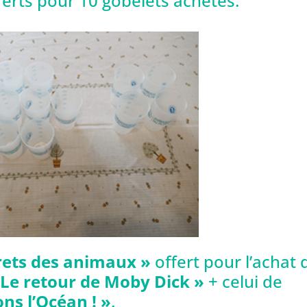
fferts pour 10 gobelets achetés.
rets des animaux »
offert pour l’achat 
«
Le retour de Moby Dick »
+ celui de
ns l’Océan ! »
.