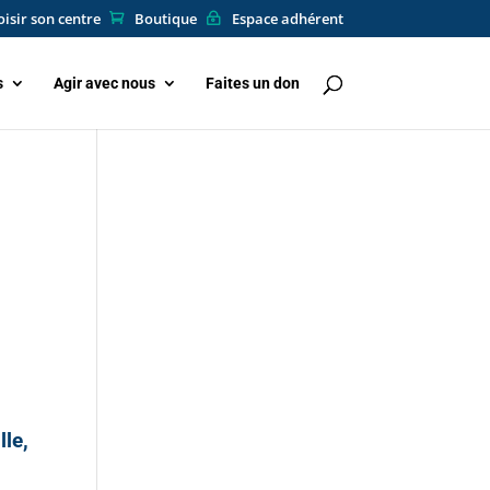
isir son centre
Boutique
Espace adhérent
s
Agir avec nous
Faites un don
lle,
i