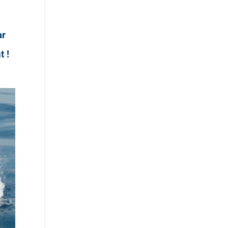
ar
t !