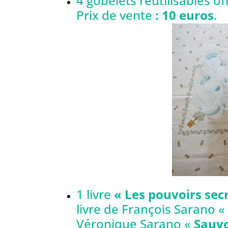
4 gobelets réutilisables o
Prix de vente
: 10 euros
.
1 livre
« Les pouvoirs sec
livre de François Sarano 
Véronique Sarano «
Sauvo