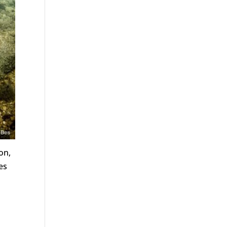
ion,
es