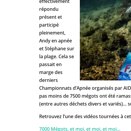
effectivement
répondu
présent et
participé
pleinement,
Andy en apnée
et Stéphane sur
la plage. Cela se
passait en
marge des
derniers
Championnats d’Apnée organisés par AIDA
pas moins de 7500 mégots ont été ramassé
(entre autres déchets divers et variés)
Retrouvez l’une des vidéos tournées à cett
7000 Mégots, et moi, et moi, et moi…