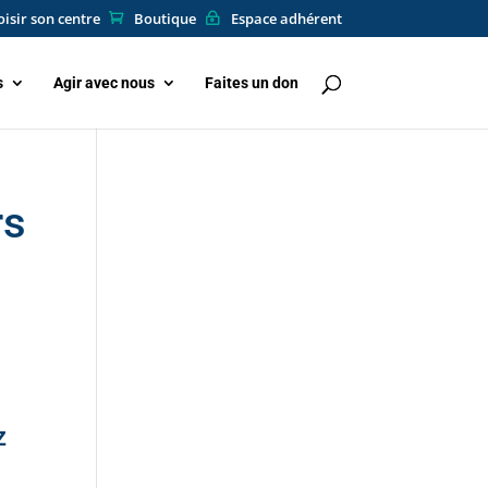
isir son centre
Boutique
Espace adhérent
s
Agir avec nous
Faites un don
rs
z