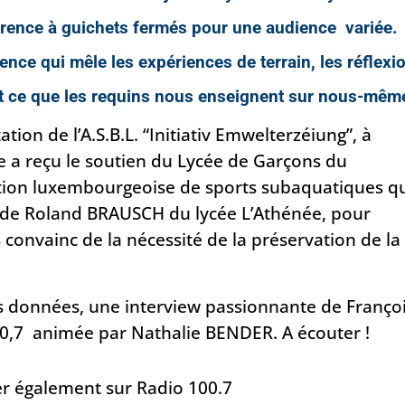
érence à guichets fermés pour une audience variée.
nce qui mêle les expériences de terrain, les réflexi
out ce que les requins nous enseignent sur nous-mêm
ation de l’A.S.B.L. “Initiativ Emwelterzéiung”, à
lle a reçu le soutien du Lycée de Garçons du
tion luxembourgeoise de sports subaquatiques q
t de Roland BRAUSCH du lycée L’Athénée, pour
onvainc de la nécessité de la préservation de la 
s données, une interview passionnante de Franço
00,7 animée par Nathalie BENDER. A écouter !
er également sur Radio 100.7