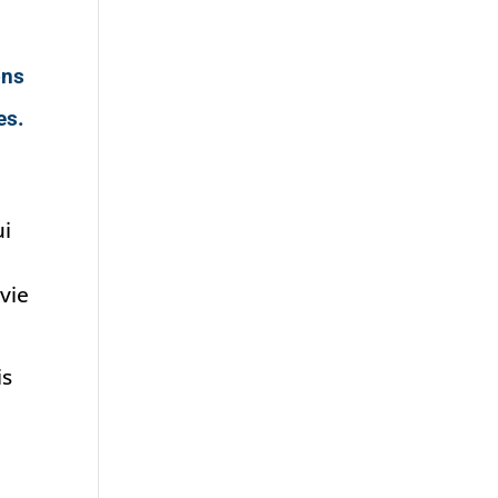
ons
es.
ui
vie
is