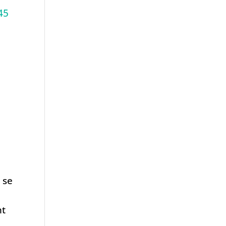
45
u
 se
nt