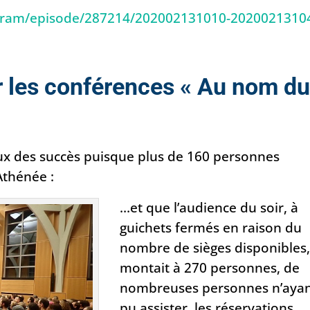
gram/episode/287214/202002131010-2020021310
r les conférences « Au nom d
ux des succès puisque plus de 160 personnes
Athénée :
…et que l’audience du soir, à
guichets fermés en raison du
nombre de sièges disponibles,
montait à 270 personnes, de
nombreuses personnes n’aya
pu assister, les réservations