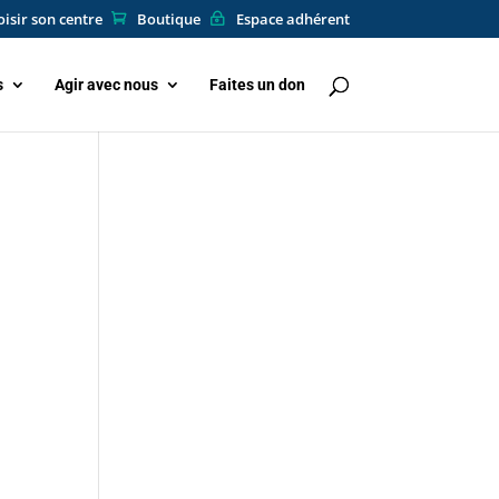
isir son centre
Boutique
Espace adhérent
s
Agir avec nous
Faites un don