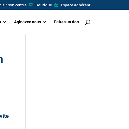
isir son centre
Boutique
Espace adhérent
s
Agir avec nous
Faites un don
n
vite