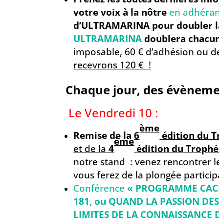
votre voix à la nôtre
en adhéra
d’ULTRAMARINA pour doubler la 
ULTRAMARINA
doublera chacun
imposable,
60 € d’adhésion ou d
recevrons 120 € !
Chaque jour, des évènement
Le Vendredi 10 :
ème
Remise de la
6
édition du T
ème
et de la
4
édition du Trophé
notre stand : venez rencontrer l
vous ferez de la plongée participa
Conférence
« PROGRAMME CAC
181, ou QUAND LA PASSION DE
LIMITES DE LA CONNAISSANCE 