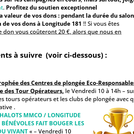
nt
.
Profitez du soutien exceptionnel
valeur de vos dons : pendant la durée du salon
 de vos dons à Longitude 181
!! Si vous êtes
e don vous coûteront 20 €, alors que nous en
s à suivre (voir ci-dessous) :
rophée des Centres de plongée Eco-Responsable
e des Tour Opérateurs,
le Vendredi 10 à 14h – su
es tours opérateurs et les clubs de plongée avec q
tive .
HALOTS MMCO / LONGITUDE
S BÉNÉVOLES FAIT BOUGER LES
DU VIVANT
« – Vendredi 10