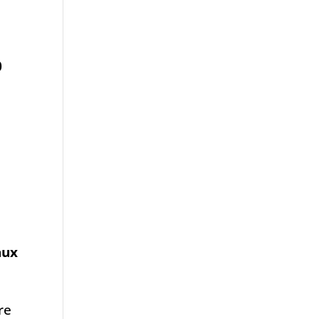
0
aux
re