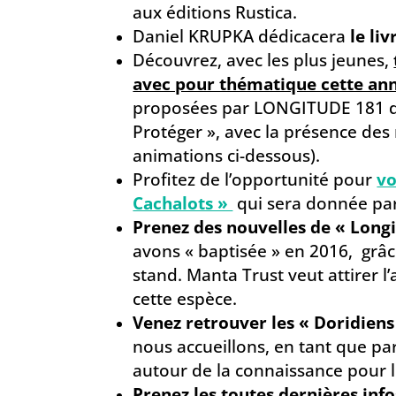
aux éditions Rustica.
Daniel KRUPKA dédicacera
le li
Découvrez, avec les plus jeunes,
avec pour thématique cette ann
proposées par LONGITUDE 181 da
Protéger », avec la présence des
animations ci-dessous).
Profitez de l’opportunité pour
vo
Cachalots »
qui sera donnée pa
Prenez des nouvelles de « Longi
avons « baptisée » en 2016, grâ
stand. Manta Trust veut attirer l
cette espèce.
Venez retrouver les « Doridien
nous accueillons, en tant que par
autour de la connaissance pour 
Prenez les toutes dernières inf