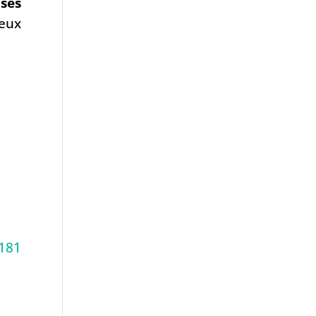
 ses
ieux
181