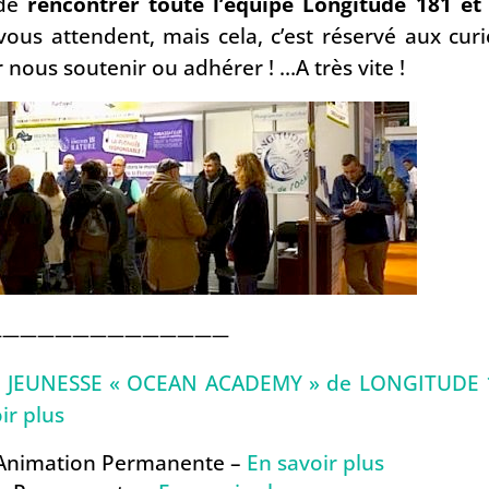
 de
rencontrer toute l’équipe Longitude 181 et
 vous attendent, mais cela, c’est réservé aux cur
r nous soutenir ou adhérer ! …A
très vite !
——————————————
E JEUNESSE « OCEAN ACADEMY » de LONGITUDE 
ir plus
Animation Permanente –
En savoir plus