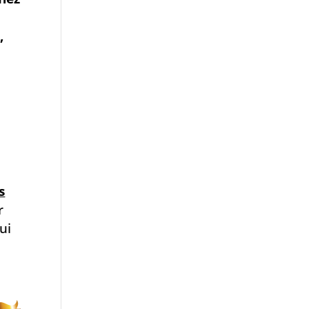
,
s
r
ui