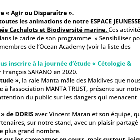
vre « Agir ou Disparaître ».
toutes les animations de notre ESPACE JEUNESS
ée Cachalots et Biodiversité marine.
Ces activit
ns le cadre de son programme » Sensibiliser p
 membres de l’Ocean Academy (voir la liste des
us inscrire à la journée d’étude « Cétologie &
r François SARANO en 2020.
tude »,
la raie Manta mâle des Maldives que nou
ce à l’association MANTA TRUST, présente sur notr
’attention du public sur les dangers qui menacent
s » de DORIS
avec Vincent Maran et son équipe, q
tenaires, sur notre stand, avec un plaisir partagé
le plus grand nombre.
os sur les campagnes en cours
,
mais surtout, joi