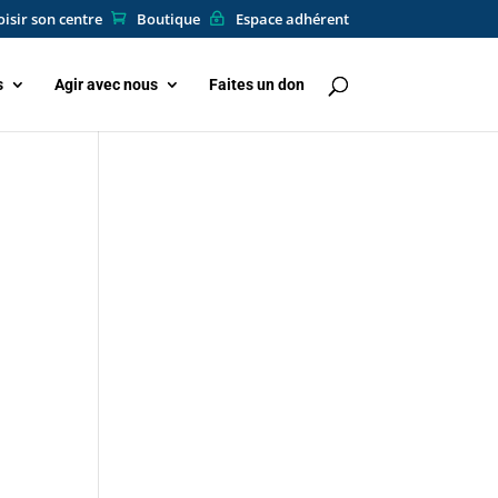
isir son centre
Boutique
Espace adhérent
s
Agir avec nous
Faites un don