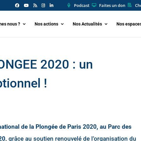
Podcast
Faites un don
Cho
es nous ?
Nos actions
Nos Actualités
Nos espace
ONGEE 2020 : un
ionnel !
tional de la Plongée de Paris 2020, a
u Parc des
020,
grâce au soutien renouvelé de l’organisation du