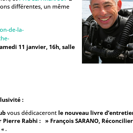
tions différentes, un même
on-de-la-
che-
Samedi 11 janvier, 16h, salle
lusivité :
aub
vous dédicaceront
le nouveau livre d’entretie
r Pierre Rabhi : » François SARANO,
Réconcilie
e
« .