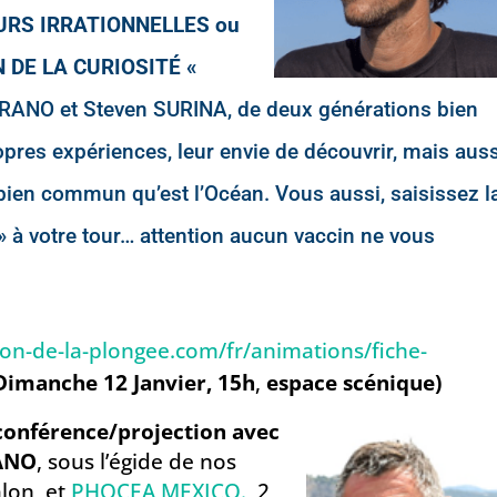
RS IRRATIONNELLES ou
 DE LA CURIOSITÉ «
RANO et Steven SURINA, de deux générations bien
ropres expériences, leur envie de découvrir, mais aus
bien commun qu’est l’Océan. Vous aussi, saisissez l
 à votre tour… attention aucun vaccin ne vous
on-de-la-plongee.com/fr/animations/fiche-
Dimanche 12 Janvier, 15h
,
espace scénique)
onférence/projection avec
RANO
, sous l’égide de nos
lon,
et
PHOCEA MEXICO.
2