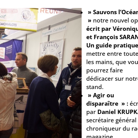
» Sauvons l’Océan
»
notre nouvel op
écrit par Véroniq
et François SARA
Un guide pratiqu
mettre entre tout
les mains, que vo
pourrez faire
dédicacer sur not
stand.
» Agir ou
disparaître » :
écr
par
Daniel KRUPK
secrétaire général
chroniqueur du ra
magazine