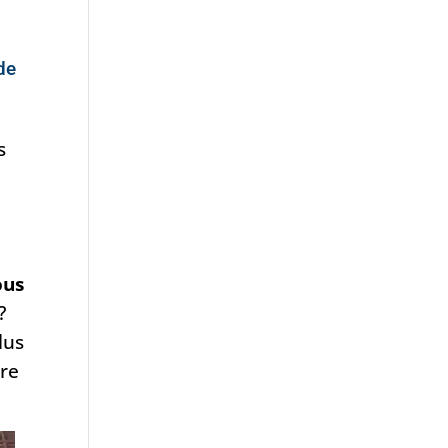
 de
s
ous
?
lus
ire