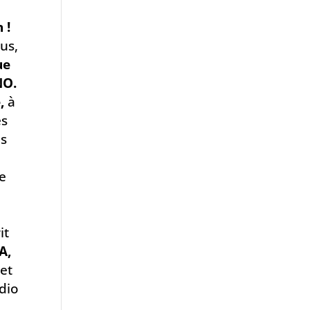
 !
us,
ue
NO.
e,
à
es
us
re
it
A,
 et
dio