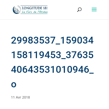
29983537_159034
158119453_37635
40643531010946_
o
11 Avr 2018