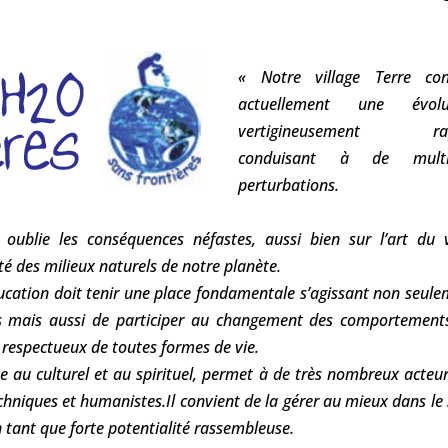
« Notre village Terre con
actuellement une évolu
vertigineusement rap
conduisant à de multi
perturbations.
n oublie les conséquences néfastes, aussi bien sur l’art du 
té des milieux naturels de notre planète.
éducation doit tenir une place fondamentale s’agissant non seul
ces mais aussi de participer au changement des comportements
s respectueux de toutes formes de vie.
que au culturel et au spirituel, permet à de très nombreux acteu
chniques et humanistes.Il convient de la gérer au mieux dans le
 en tant que forte potentialité rassembleuse.