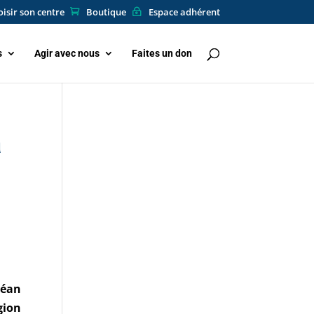
isir son centre
Boutique
Espace adhérent
s
Agir avec nous
Faites un don
à
céan
gion