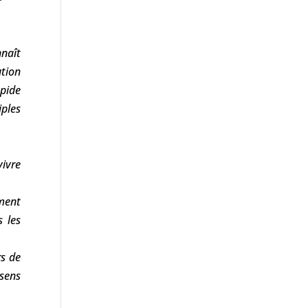
naît
tion
ide
ples
vivre
ement
 les
rs de
 sens