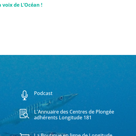
 voix de L’Océan !
Podcast

L'Annuaire des Centres de Plongée

adhérents Longitude 181
La Boutique en ligne de Longitude