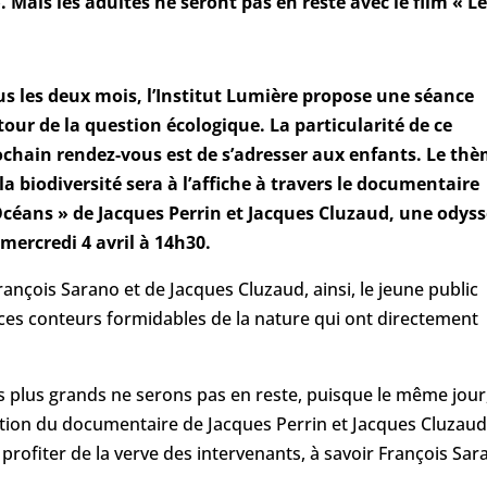
 Mais les adultes ne seront pas en reste avec le film « L
us les deux mois, l’Institut Lumière propose une séance
our de la question écologique. La particularité de ce
ochain rendez-vous est de s’adresser aux enfants. Le th
la biodiversité sera à l’affiche à travers le documentaire
Océans » de Jacques Perrin et Jacques Cluzaud, une odys
 mercredi 4 avril à 14h30.
ançois Sarano et de Jacques Cluzaud, ainsi, le jeune public
 ces conteurs formidables de la nature qui ont directement
les plus grands ne serons pas en reste, puisque le même jour
ection du documentaire de Jacques Perrin et Jacques Cluzaud
 profiter de la verve des intervenants, à savoir François Sar