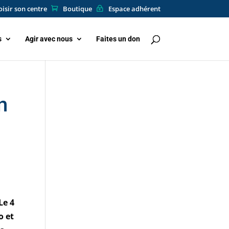
isir son centre
Boutique
Espace adhérent
s
Agir avec nous
Faites un don
n
Le 4
o et