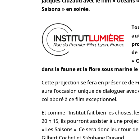
Jacques Cluzaud avec le film « Océans ».
Saisons » en soirée.
To
aut
pr
de 
« 
dans la faune et la flore sous marine le
Cette projection se fera en présence de Fr
aura l’occasion unique de dialoguer avec
collaboré à ce film exceptionnel.
Et comme l’Institut fait bien les choses, 
20 h 15, ils pourront assister à une proj
« Les Saisons ». Ce sera donc leur tour de
Gilbert Cochet et Stéphane Durand.