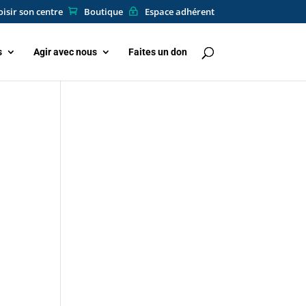
isir son centre
Boutique
Espace adhérent
s
Agir avec nous
Faites un don