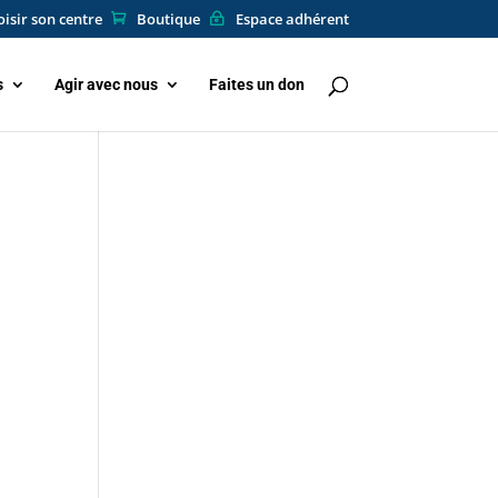
isir son centre
Boutique
Espace adhérent
s
Agir avec nous
Faites un don