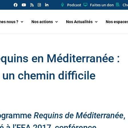
Podcast
Faites un don
Cho
es nous ?
Nos actions
Nos Actualités
Nos espace
quins en Méditerranée :
un chemin difficile
programme
Requins de Méditerranée
,
é à l’EEA 2017, conférence