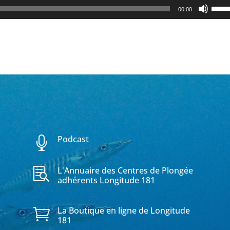
Utili
00:00
les
flèch
haut
pour
augm
ou
dimi
le
volu
Podcast

L'Annuaire des Centres de Plongée

adhérents Longitude 181
La Boutique en ligne de Longitude

181