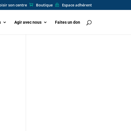
isir son centre
Boutique
Espace adhérent
s
Agir avec nous
Faites un don