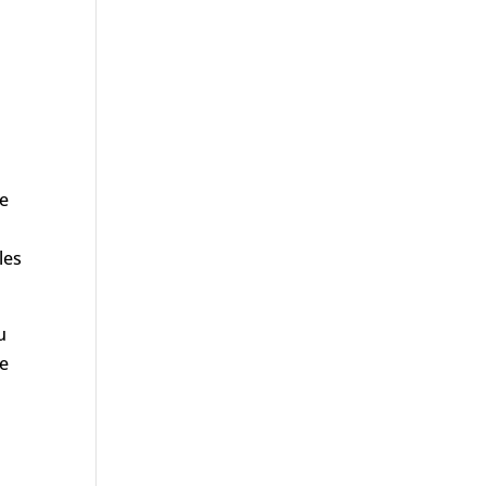
de
les
u
te