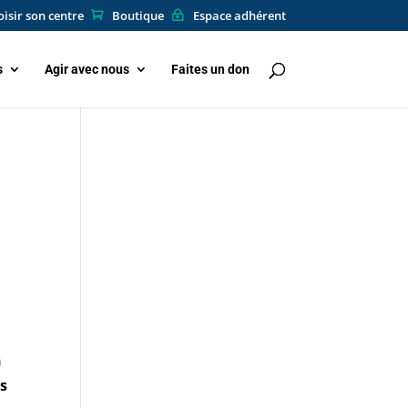
isir son centre
Boutique
Espace adhérent
s
Agir avec nous
Faites un don
n
es