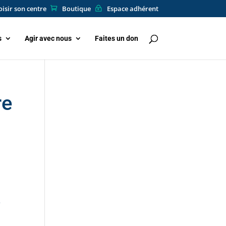
isir son centre
Boutique
Espace adhérent
s
Agir avec nous
Faites un don
re
e