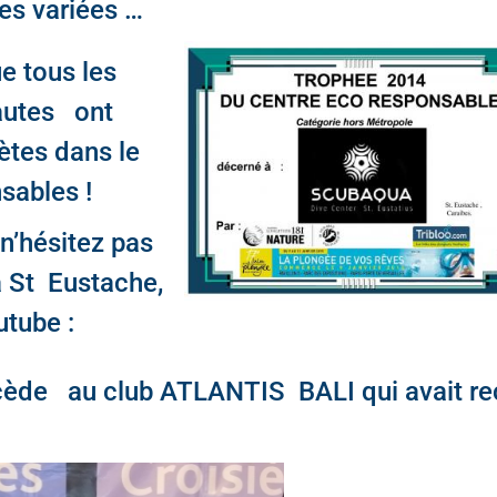
ves variées …
ue tous les
nautes ont
ètes dans le
sables !
n’hésitez pas
à St Eustache,
utube :
ède au club ATLANTIS BALI qui avait re