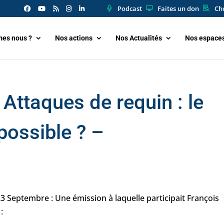
Podcast
Faites un don
Cho
es nous ?
Nos actions
Nos Actualités
Nos espace
Attaques de requin : le
 possible ? –
 23 Septembre : Une émission à laquelle participait François
: