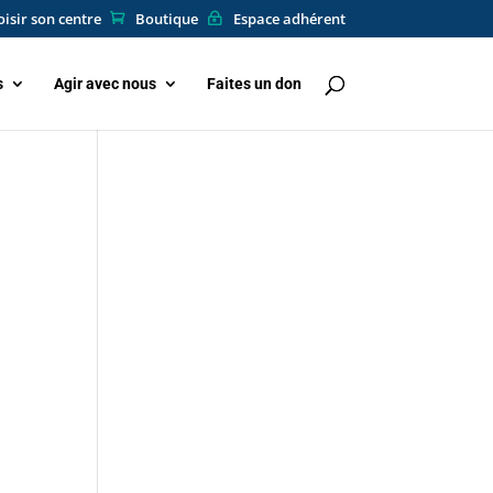
isir son centre
Boutique
Espace adhérent
s
Agir avec nous
Faites un don