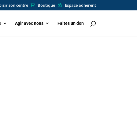
isir son centre
Boutique
Espace adhérent
s
Agir avec nous
Faites un don