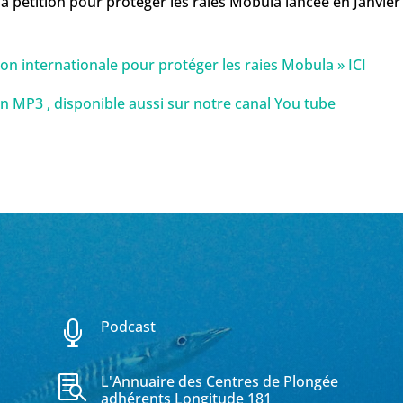
a pétition pour protéger les raies Mobula lancée en Janvie
ion internationale pour protéger les raies Mobula » ICI
en MP3 , disponible aussi sur notre canal You tube
Podcast

L'Annuaire des Centres de Plongée

adhérents Longitude 181