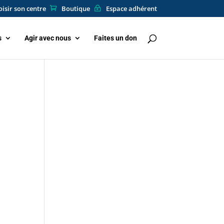
isir son centre
Boutique
Espace adhérent
s
Agir avec nous
Faites un don