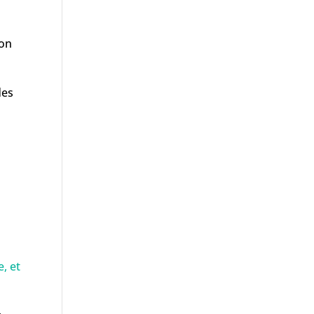
ion
des
, et