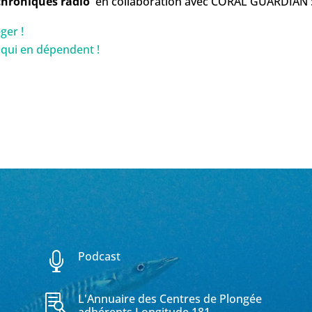
chroniques radio
en collaboration avec CORAL GUARDIAN 
ger !
 qui en dépendent !
Podcast

L'Annuaire des Centres de Plongée
