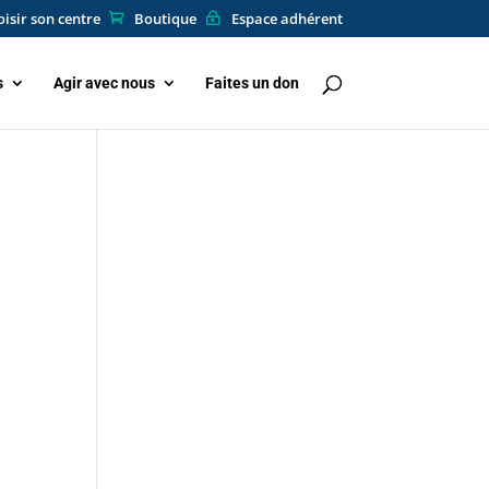
isir son centre
Boutique
Espace adhérent
s
Agir avec nous
Faites un don