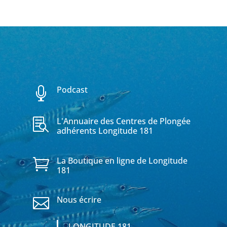
Podcast

L'Annuaire des Centres de Plongée

adhérents Longitude 181
La Boutique en ligne de Longitude

181
Nous écrire

LONGITUDE 181