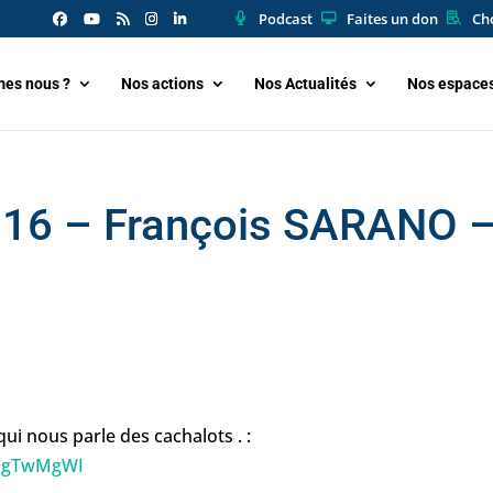
Podcast
Faites un don
Cho
es nous ?
Nos actions
Nos Actualités
Nos espace
2016 – François SARANO 
–
ui nous parle des cachalots . :
HDgTwMgWI