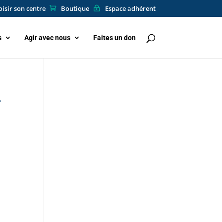
isir son centre
Boutique
Espace adhérent
s
Agir avec nous
Faites un don
–