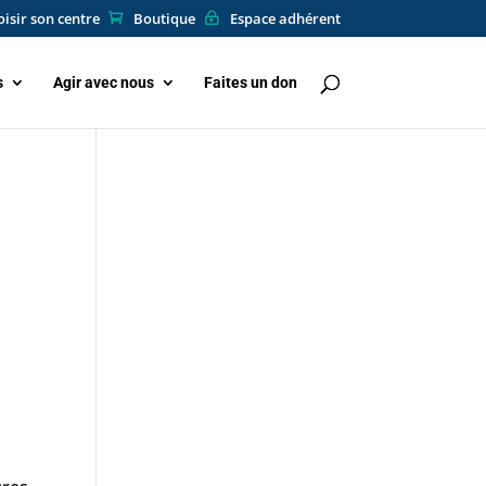
isir son centre
Boutique
Espace adhérent
s
Agir avec nous
Faites un don