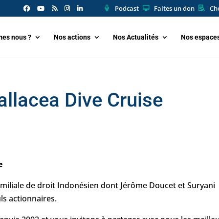
Podcast
Faites un don
Cho
es nous ?
Nos actions
Nos Actualités
Nos espace
allacea Dive Cruise
e
amiliale de droit Indonésien dont Jérôme Doucet et Suryani
ls actionnaires.