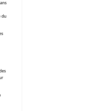
dans
e du
es
 des
ur
n