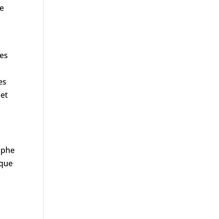
de
les
es
 et
ique