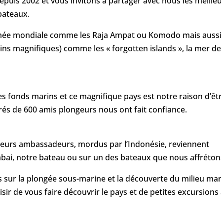
epuis 2002 et vous invitons à partager avec nous les meille
 bateaux.
mmée mondiale comme les Raja Ampat ou Komodo mais auss
ins magnifiques) comme les « forgotten islands », la mer d
s fonds marins et ce magnifique pays est notre raison d’êt
és de 600 amis plongeurs nous ont fait confiance.
eurs ambassadeurs, mordus par l’Indonésie, reviennent
bai, notre bateau ou sur un des bateaux que nous affréton
s sur la plongée sous-marine et la découverte du milieu mar
ir de vous faire découvrir le pays et de petites excursions