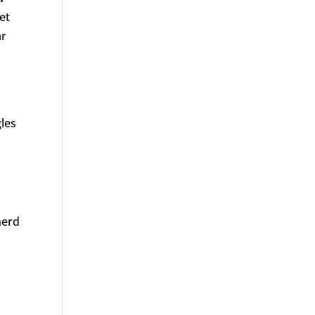
et
ar
les
herd