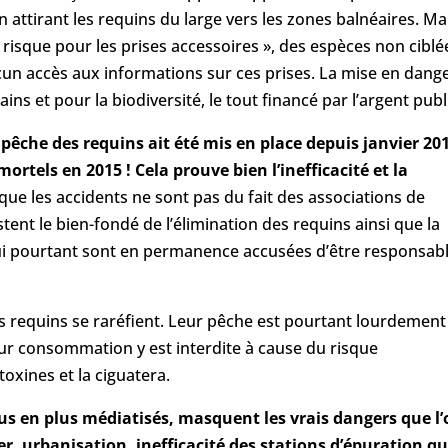
n attirant les requins du large vers les zones balnéaires. Ma
 risque pour les prises accessoires », des espèces non ciblé
cun accès aux informations sur ces prises. La mise en dang
ns et pour la biodiversité, le tout financé par l’argent publ
pêche des requins ait été mis en place depuis janvier 20
ortels en 2015 ! Cela prouve bien l’inefficacité et la
que les accidents ne sont pas du fait des associations de
ent le bien-fondé de l’élimination des requins ainsi que la
qui pourtant sont en permanence accusées d’être responsab
es requins se raréfient. Leur pêche est pourtant lourdement
ur consommation y est interdite à cause du risque
xines et la ciguatera.
lus en plus médiatisés, masquent les vrais dangers que l
r, urbanisation, inefficacité des stations d’épuration qu