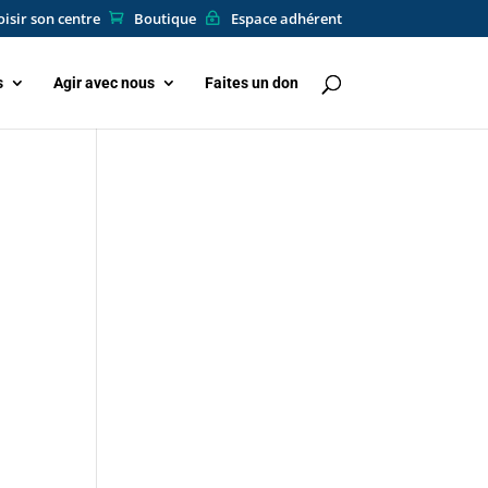
isir son centre
Boutique
Espace adhérent
s
Agir avec nous
Faites un don