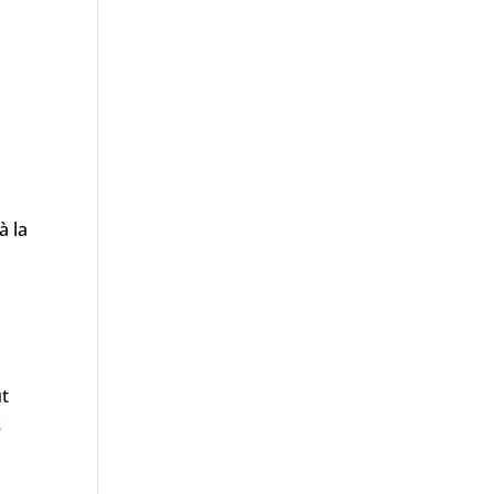
à la
ut
s