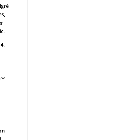
lgré
es,
er
ic.
14,
les
’on
i