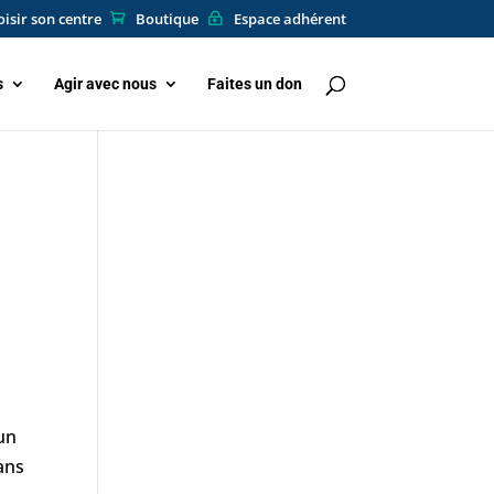
isir son centre
Boutique
Espace adhérent
s
Agir avec nous
Faites un don
 un
dans