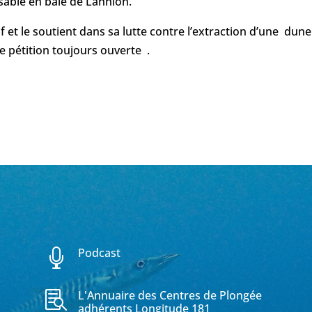
 sable en baie de Lannion.
if et le soutient dans sa lutte contre l’extraction d’une dune
e pétition toujours ouverte .
Podcast

L'Annuaire des Centres de Plongée

adhérents Longitude 181