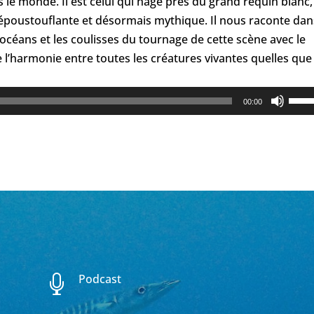
 le monde. Il est celui qui nage près du grand requin blanc,
époustouflante et désormais mythique. Il nous raconte dan
océans et les coulisses du tournage de cette scène avec le
 l’harmonie entre toutes les créatures vivantes quelles que
Utili
00:00
les
flèch
haut
pour
augm
ou
dimi
le
volu
Podcast
