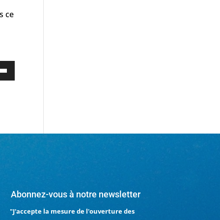
s ce
sez
es
/bas
enter
nuer
me.
Abonnez-vous à notre newsletter
"J'accepte la mesure de l'ouverture des