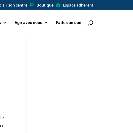
isir son centre
Boutique
Espace adhérent
s
Agir avec nous
Faites un don
le
vu